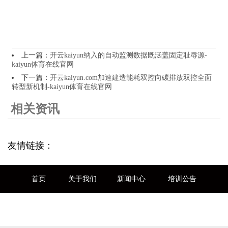
上一篇：
开云kaiyun纳入的自动监测数据既涵盖固定耻辱源-
kaiyun体育在线官网
下一篇：
开云kaiyun.com加速建造能耗双控向碳排放双控全面
转型新机制-kaiyun体育在线官网
相关资讯
友情链接：
首页
关于我们
新闻中心
培训公告
授权培训基地
教师查询
联系我们