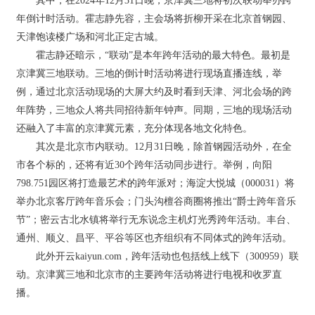
其中，在2024年12月31日晚，京津冀三地将初次联动举办跨
年倒计时活动。霍志静先容，主会场将折柳开采在北京首钢园、
天津饱读楼广场和河北正定古城。
霍志静还暗示，“联动”是本年跨年活动的最大特色。最初是
京津冀三地联动。三地的倒计时活动将进行现场直播连线，举
例，通过北京活动现场的大屏大约及时看到天津、河北会场的跨
年阵势，三地众人将共同招待新年钟声。同期，三地的现场活动
还融入了丰富的京津冀元素，充分体现各地文化特色。
其次是北京市内联动。12月31日晚，除首钢园活动外，在全
市各个标的，还将有近30个跨年活动同步进行。举例，向阳
798.751园区将打造最艺术的跨年派对；海淀大悦城（000031）将
举办北京客厅跨年音乐会；门头沟檀谷商圈将推出“爵士跨年音乐
节”；密云古北水镇将举行无东说念主机灯光秀跨年活动。丰台、
通州、顺义、昌平、平谷等区也齐组织有不同体式的跨年活动。
此外开云kaiyun.com，跨年活动也包括线上线下（300959）联
动。京津冀三地和北京市的主要跨年活动将进行电视和收罗直
播。